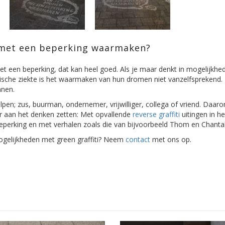
met een beperking waarmaken?
een beperking, dat kan heel goed. Als je maar denkt in mogelijkh
ische ziekte is het waarmaken van hun dromen niet vanzelfsprekend. E
nnen.
lpen; zus, buurman, ondernemer, vrijwilliger, collega of vriend. Daa
 aan het denken zetten: Met opvallende
reverse graffiti
uitingen in h
erking en met verhalen zoals die van bijvoorbeeld Thom en Chantal
gelijkheden met green graffiti? Neem
contact
met ons op.