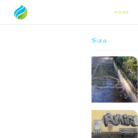
HOME
Siza