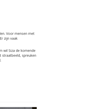
eden. Voor mensen met
r zijn vaak
rom wil Siza de komende
et straatbeeld, spreuken
.