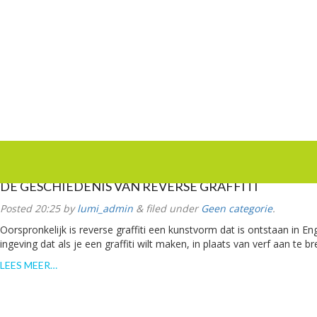
DE GESCHIEDENIS VAN REVERSE GRAFFITI
Posted
20:25
by
lumi_admin
&
filed under
Geen categorie
.
Oorspronkelijk is reverse graffiti een kunstvorm dat is ontstaan in 
ingeving dat als je een graffiti wilt maken, in plaats van verf aan te b
LEES MEER…