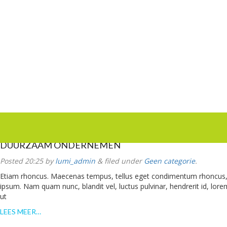
DUURZAAM ONDERNEMEN
Posted
20:25
by
lumi_admin
&
filed under
Geen categorie
.
Etiam rhoncus. Maecenas tempus, tellus eget condimentum rhoncus,
ipsum. Nam quam nunc, blandit vel, luctus pulvinar, hendrerit id, lo
ut
LEES MEER…