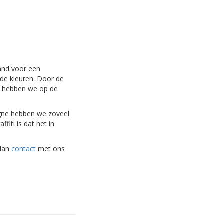
land voor een
nde kleuren. Door de
er hebben we op de
agne hebben we zoveel
fiti is dat het in
 dan
contact
met ons